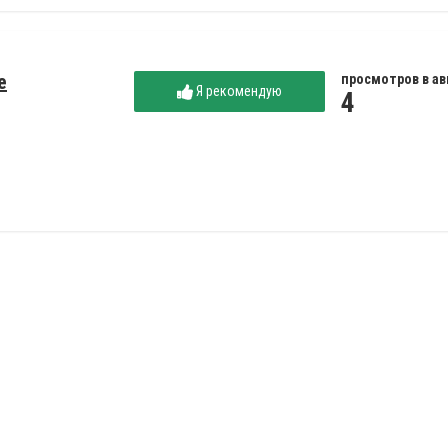
е
просмотров в ав
Я рекомендую
4