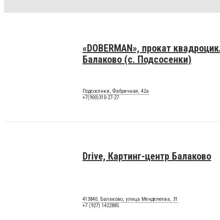
«DOBERMAN», прокат квадроцик
Балаково (с. Подсосенки)
Подсосенки, Фабричная, 42а
+7(900)310-27-27
Drive, Картинг-центр Балаково
413840, Балаково, улица Менделеева, 31
+7 (927) 1422885