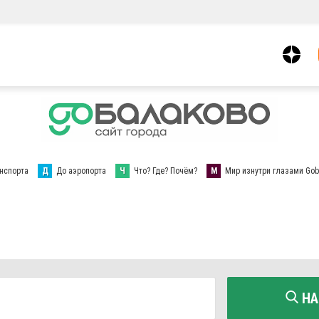
нспорта
Д
До аэропорта
Ч
Что? Где? Почём?
М
Мир изнутри глазами Gob
НА