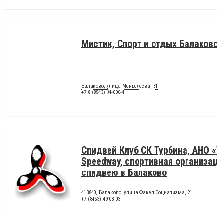
Мистик, Спорт и отдых Балаков
Балаково, улица Менделеева, 31
+7 8 (8543) 34-000-4
Спидвей Клуб СК Турбина, АНО «
Speedway, спортивная организа
спидвею в Балаково
413840, Балаково, улица Факел Социализма, 21
+7 (8453) 49-03-03