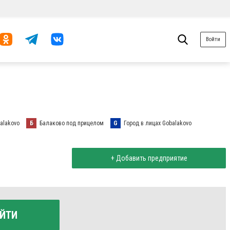
Войти
alakovo
Б
Балаково под прицелом
G
Город в лицах Gobalakovo
+ Добавить предприятие
ЙТИ