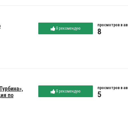
о
просмотров в ав
Я рекомендую
8
Турбина»,
просмотров в ав
Я рекомендую
5
ция по