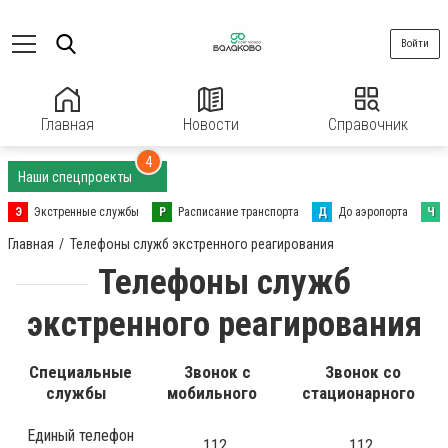
Войти
Главная
Новости
Справочник
4
Наши спецпроекты
Э
Экстренные службы
Р
Расписание транспорта
Д
До аэропорта
Ч
Главная
Телефоны служб экстренного реагирования
Телефоны служб
экстренного реагирования
Специальные
Звонок с
Звонок со
службы
мобильного
стационарного
Единый телефон
112
112