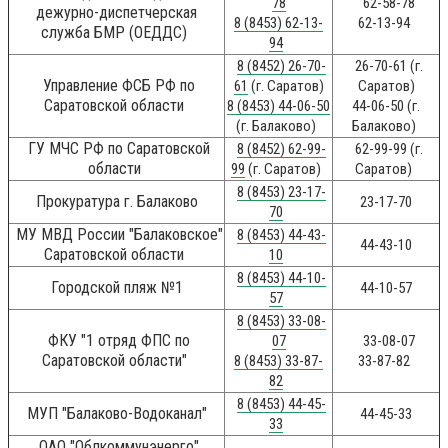
78
62-58-78
дежурно-диспетчерская
8 (8453) 62-13-
62-13-94
служба БМР (ОЕДДС)
94
8 (8452) 26-70-
26-70-61 (г.
Управление ФСБ РФ по
61
(г. Саратов)
Саратов)
Саратовской области
8 (8453) 44-06-50
44-06-50 (г.
(г. Балаково)
Балаково)
ГУ МЧС РФ по Саратовской
8 (8452) 62-99-
62-99-99 (г.
области
99
(г. Саратов)
Саратов)
8 (8453) 23-17-
Прокуратура г. Балаково
23-17-70
70
МУ МВД России "Балаковское"
8 (8453) 44-43-
44-43-10
Саратовской области
10
8 (8453) 44-10-
Городской пляж №1
44-10-57
57
8 (8453) 33-08-
ФКУ "1 отряд ФПС по
07
33-08-07
Саратовской области"
8 (8453) 33-87-
33-87-82
82
8 (8453) 44-45-
МУП "Балаково-Водоканал"
44-45-33
33
ОАО "Облкоммунэнерго"