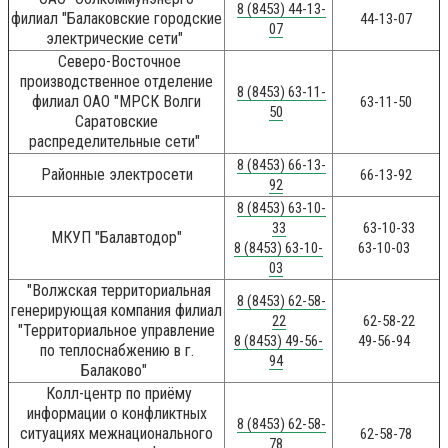
8 (8453) 44-13-
филиал "Балаковские городские
44-13-07
07
электрические сети"
Северо-Восточное
производственное отделение
8 (8453) 63-11-
филиал ОАО "МРСК Волги
63-11-50
50
Саратовские
распределительные сети"
8 (8453) 66-13-
Районные электросети
66-13-92
92
8 (8453) 63-10-
33
63-10-33
МКУП "Балавтодор"
8 (8453) 63-10-
63-10-03
03
"Волжская территориальная
8 (8453) 62-58-
генерирующая компания филиал
22
62-58-22
"Территориальное управление
8 (8453) 49-56-
49-56-94
по теплоснабжению в г.
94
Балаково"
Колл-центр по приёму
информации о конфликтных
8 (8453) 62-58-
ситуациях межнационального
62-58-78
78