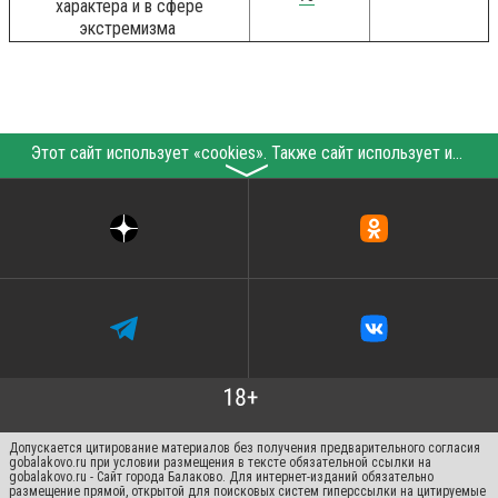
характера и в сфере
экстремизма
Этот сайт использует «cookies». Также сайт использует интернет-сервис для сбора технических данных касательно посетителей с целью получения маркетинговой и статистической информации. Условия обработки данных посетителей сайта см.
〉
Допускается цитирование материалов без получения предварительного согласия
gobalakovo.ru при условии размещения в тексте обязательной ссылки на
gobalakovo.ru - Сайт города Балаково. Для интернет-изданий обязательно
размещение прямой, открытой для поисковых систем гиперссылки на цитируемые