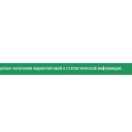
Этот сайт использует «cookies». Также сайт использует интернет-сервис для сбора технических данных касательно посетителей с целью получения маркетинговой и статистической информации. Условия обработки данных посетителей сайта см.