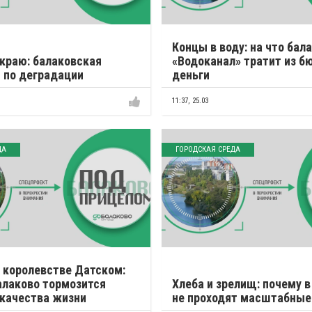
Концы в воду: на что бал
 краю: балаковская
«Водоканал» тратит из 
 по деградации
деньги
11:37,
25.03
ДА
ГОРОДСКАЯ СРЕДА
 королевстве Датском:
алаково тормозится
Хлеба и зрелищ: почему в
качества жизни
не проходят масштабные