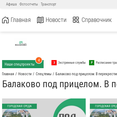
Афиша
Фотоотчеты
Транспорт
Главная
Новости
Справочник
4
Э
Экстренные службы
Р
Расписание тра
Наши спецпроекты
Главная
Новости
Спецтемы
Балаково под прицелом. В перекрести
Балаково под прицелом. В 
ГОРОДСКАЯ СРЕДА
ГОРОДСКАЯ СРЕ