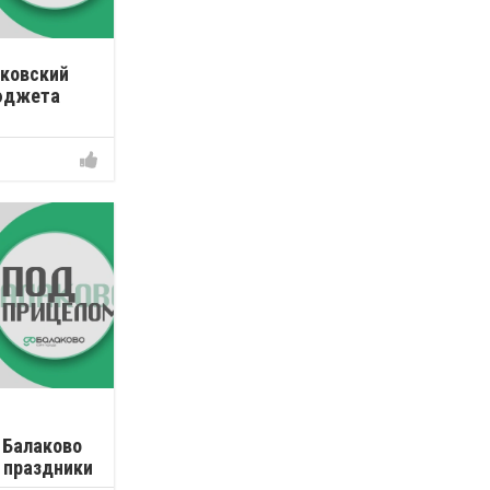
аковский
бюджета
 Балаково
 праздники