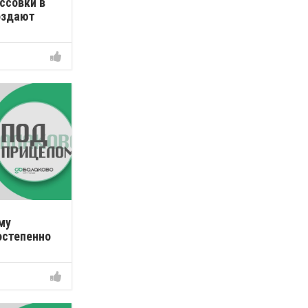
ссовки в
оздают
му
остепенно