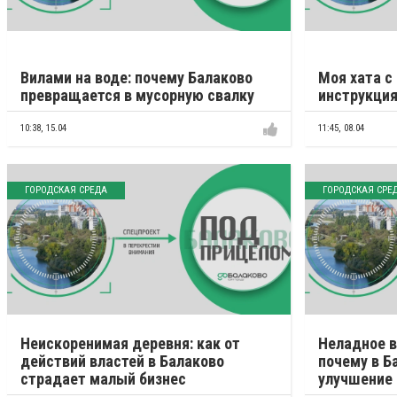
Вилами на воде: почему Балаково
Моя хата с
превращается в мусорную свалку
инструкция
10:38,
15.04
11:45,
08.04
ГОРОДСКАЯ СРЕДА
ГОРОДСКАЯ СРЕ
Неискоренимая деревня: как от
Неладное в
действий властей в Балаково
почему в Б
страдает малый бизнес
улучшение 