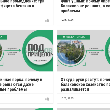
ьное промедление: три
Финт ушами: почему опре
фицита бензина в
Балаково не решают, а с
проблемы
10:45,
17.06
ДА
ГОРОДСКАЯ СРЕДА
ичная порка: почему в
Откуда руки растут: поче
не решаются даже
балаковское хозяйство п
ные проблемы
разваливается
10:39,
20.05