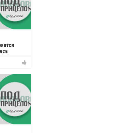
ряется
еса