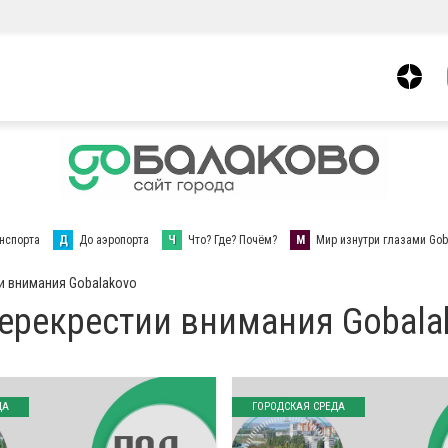
нспорта
Д
До аэропорта
Ч
Что? Где? Почём?
М
Мир изнутри глазами Gob
и внимания Gobalakovo
перекрестии внимания Gobala
ДА
ГОРОДСКАЯ СРЕДА