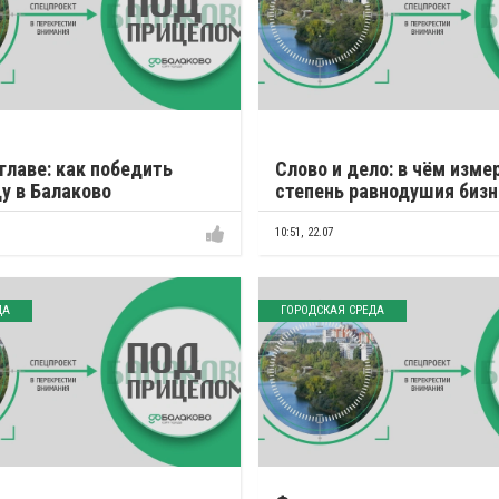
 главе: как победить
Слово и дело: в чём изме
у в Балаково
степень равнодушия бизн
10:51,
22.07
ДА
ГОРОДСКАЯ СРЕДА