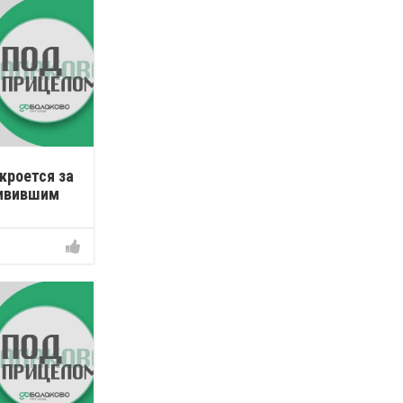
кроется за
дивившим