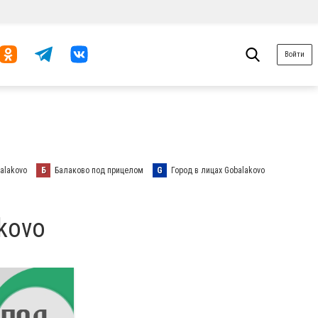
Войти
alakovo
Б
Балаково под прицелом
G
Город в лицах Gobalakovo
kovo