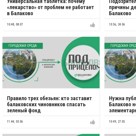
Универсальная таблетка: почему
Подозрител
«лекарство» от проблем не работает
причины де
в Балаково
Балаково
10:48,
08.07
10:56,
24.06
ГОРОДСКАЯ СРЕДА
ГОРОДСКАЯ СРЕ
Правило трех обезьян: кто заставит
Нужна публ
балаковских чиновников спасать
Балаково 
зеленый фонд
элементар
11:44,
03.06
10:49,
27.05