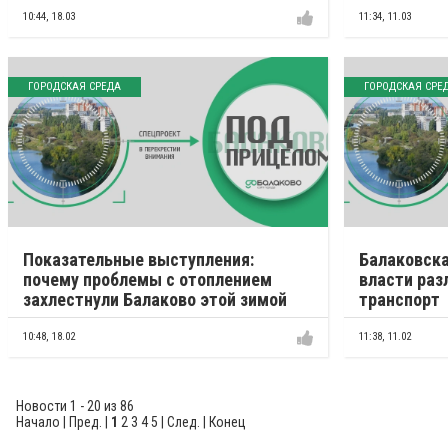
10:44,
18.03
11:34,
11.03
ГОРОДСКАЯ СРЕДА
ГОРОДСКАЯ СРЕ
Показательные выступления:
Балаковска
почему проблемы с отоплением
власти ра
захлестнули Балаково этой зимой
транспорт
10:48,
18.02
11:38,
11.02
Новости 1 - 20 из 86
Начало | Пред. |
1
2
3
4
5
|
След.
|
Конец