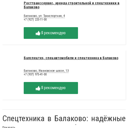
Росттранссервис, аренда строительной и спецтехники в
Балаково
Балаково, ул. Транспортная, 4
+7 (927) 225-11-00
Я рекомендую
Балспецтех, спецавтомобили и спецтехника в Балаково
Балаково, Ивановское шоссе, 13
+7 (937) 975-41-00
Я рекомендую
Спецтехника в Балаково: надёжные
решения для вашего бизнеса!
Показать