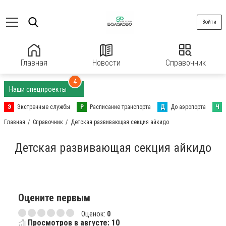
Войти
Главная
Новости
Справочник
4
Наши спецпроекты
Э
Экстренные службы
Р
Расписание транспорта
Д
До аэропорта
Ч
Главная
Справочник
Детская развивающая секция айкидо
Детская развивающая секция айкидо
Оцените первым
Оценок:
0
Просмотров в августе: 10