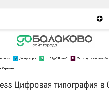
нспорта
Д
До аэропорта
Ч
Что? Где? Почём?
М
Мир изнутри глазами Gob
 в Саратове
Press Цифровая типография в