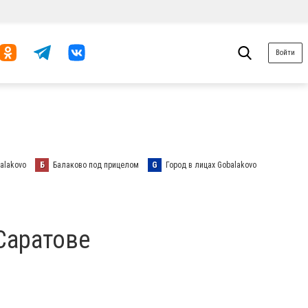
Войти
alakovo
Б
Балаково под прицелом
G
Город в лицах Gobalakovo
 Саратове