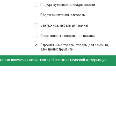
Посуда, кухонные принадлежности
Продукты питания, алкоголь
Сантехника, мебель для ванны
Спорттовары и спортивное питание
Строительные товары, товары для ремонта,
электроинструменты
Табачные изделия, электронные сигареты и
Этот сайт использует «cookies». Также сайт использует интернет-сервис для сбора технических данных касательно посетителей с целью получения маркетинговой и статистической информации. Условия обработки данных посетителей сайта см.
кальяны
Ткани, товары для шитья и рукоделия
Товары для охоты, рыбалки, туризма
Товары для сада и огорода
Хозтовары, бытовая химия
Ювелирные изделия, украшения, бижутерия