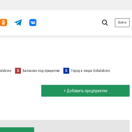
Войти
alakovo
Б
Балаково под прицелом
G
Город в лицах Gobalakovo
+ Добавить предприятие