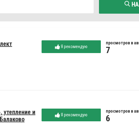
НА
лект
просмотров в ав
Я рекомендую
7
, утепление и
просмотров в ав
Я рекомендую
6
 Балаково