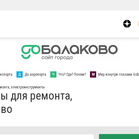
нспорта
Д
До аэропорта
Ч
Что? Где? Почём?
М
Мир изнутри глазами Gob
емонта, электроинструменты
ы для ремонта,
ово