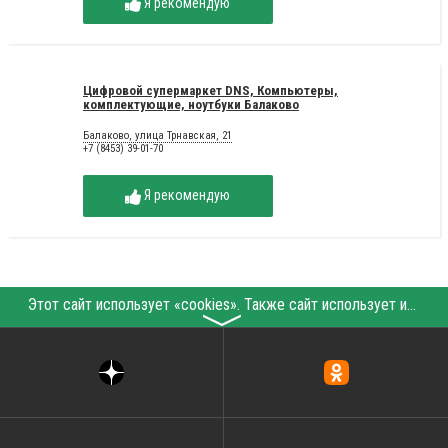
Я рекомендую
Цифровой супермаркет DNS, Компьютеры,
комплектующие, ноутбуки Балаково
Балаково, улица Трнавская, 21
+7 (8453) 39-01-70
Я рекомендую
Этот сайт использует «cookies». Также сайт использует интернет-сервис для сбора технических данных касательно посетителей с целью получения маркетинговой и статистической информации. Условия обработки данных посетителей сайта см.
〉