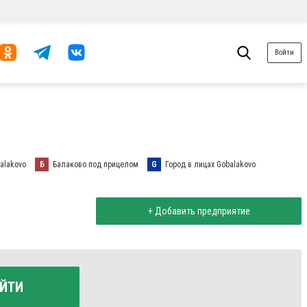
Войти
alakovo
Б
Балаково под прицелом
G
Город в лицах Gobalakovo
+ Добавить предприятие
ЙТИ