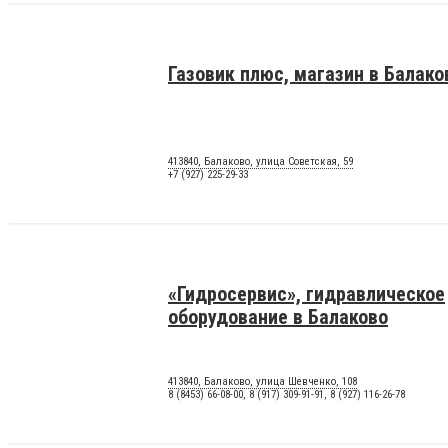
Газовик плюс, магазин в Балако
413840, Балаково, улица Советская, 59
+7 (927) 225-29-33
«Гидросервис», гидравлическое
оборудование в Балаково
413840, Балаково, улица Шевченко, 108
8 (8453) 66-08-00, 8 (917) 309-91-91, 8 (927) 116-26-78