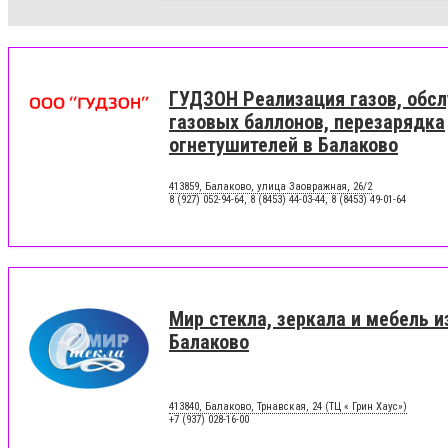
ГУДЗОН Реализация газов, обс
газовых баллонов, перезарядка
огнетушителей в Балаково
413859, Балаково, улица Заовражная, 26/2
8 (927) 052-94-64, 8 (8453) 44-03-44, 8 (8453) 49-01-64
Мир стекла, зеркала и мебель и
Балаково
413840, Балаково, Трнавская, 24 (ТЦ « Грин Хаус»)
+7 (937) 028-16-00