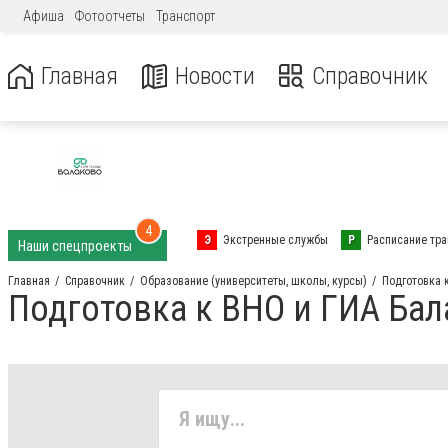
Афиша
Фотоотчеты
Транспорт
Главная
Новости
Справочник
4
Э
Экстренные службы
Р
Расписание тра
Наши спецпроекты
Главная
Справочник
Образование (университеты, школы, курсы)
Подготовка 
Подготовка к ВНО и ГИА Ба