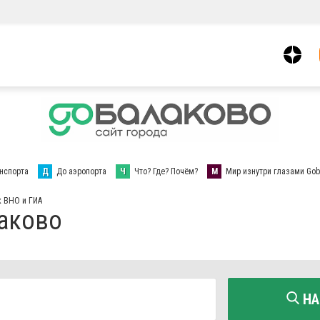
нспорта
Д
До аэропорта
Ч
Что? Где? Почём?
М
Мир изнутри глазами Gob
к ВНО и ГИА
лаково
НА