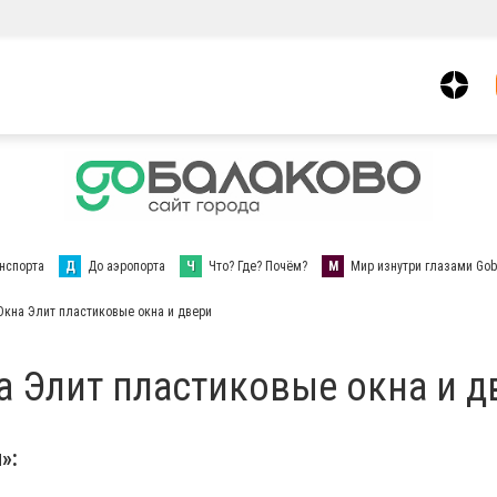
нспорта
Д
До аэропорта
Ч
Что? Где? Почём?
М
Мир изнутри глазами Gob
Окна Элит пластиковые окна и двери
а Элит пластиковые окна и д
»: