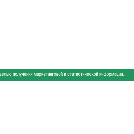
Этот сайт использует «cookies». Также сайт использует интернет-сервис для сбора технических данных касательно посетителей с целью получения маркетинговой и статистической информации. Условия обработки данных посетителей сайта см.