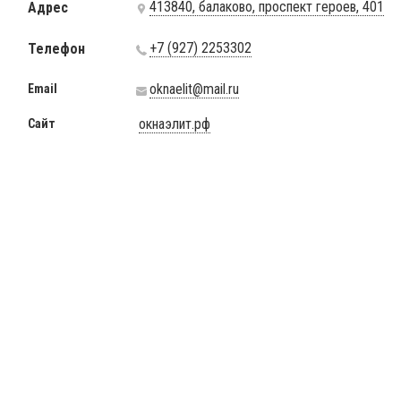
413840, балаково, проспект героев, 401
Адрес
+7 (927) 2253302
Телефон
oknaelit@mail.ru
Email
окнаэлит.рф
Сайт