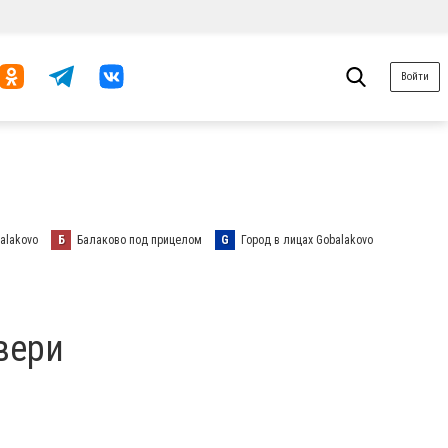
Войти
alakovo
Б
Балаково под прицелом
G
Город в лицах Gobalakovo
вери