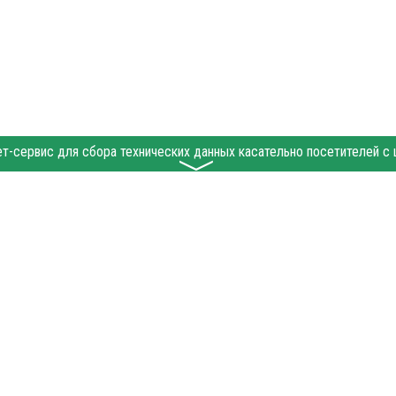
〉
alakovo.ru при условии размещения в тексте обязательной ссылки на gobalakovo.ru 
 абзаца в тексте или в качестве источника. Нарушение исключительных прав преслед
 "Политические новости", "Пресс-релиз", "PR", "Официально" публикуются на правах 