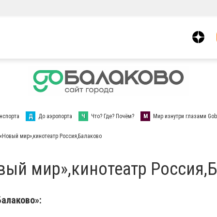
нспорта
Д
До аэропорта
Ч
Что? Где? Почём?
М
Мир изнутри глазами Gob
Новый мир»,кинотеатр Россия,Балаково
ый мир»,кинотеатр Россия,
алаково»: