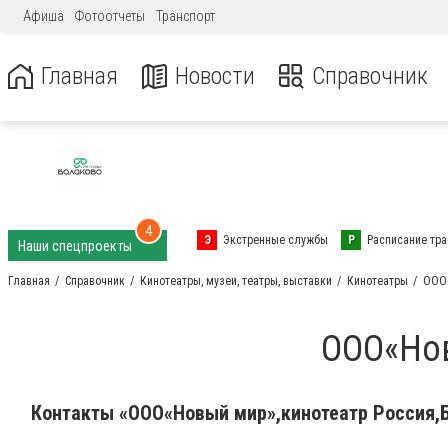
Афиша
Фотоотчеты
Транспорт
Главная
Новости
Справочник
4
Э
Экстренные службы
Р
Расписание тра
Наши спецпроекты
Главная
Справочник
Кинотеатры, музеи, театры, выставки
Кинотеатры
ООО«
ООО«Нов
Контакты «ООО«Новый мир»,кинотеатр Россия,Б