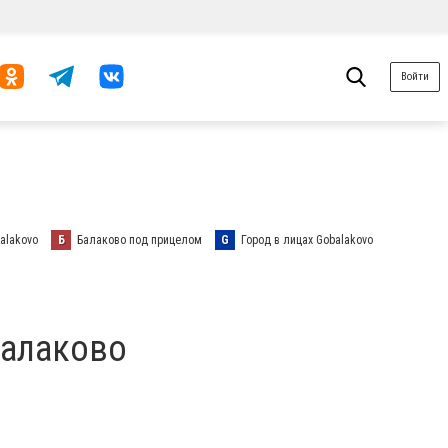
Войти
alakovo
Б
Балаково под прицелом
G
Город в лицах Gobalakovo
Балаково