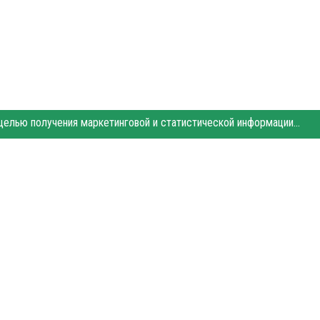
Этот сайт использует «cookies». Также сайт использует интернет-сервис для сбора технических данных касательно посетителей с целью получения маркетинговой и статистической информации. Условия обработки данных посетителей сайта см.
- Сайт города Балаково. Для интернет-изданий обязательно размещение прямой,
уется по закону.
рекламы