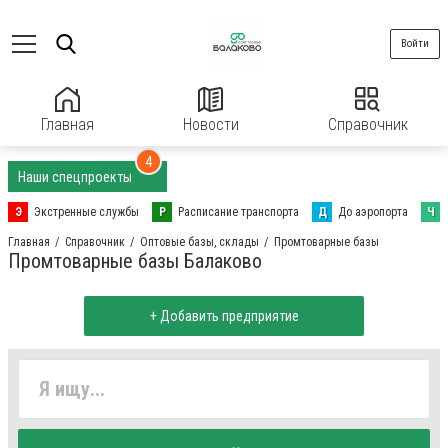
Войти
Главная
Новости
Справочник
4
Наши спецпроекты
Э
Экстренные службы
Р
Расписание транспорта
Д
До аэропорта
Ч
Главная
Справочник
Оптовые базы, склады
Промтоварные базы
Промтоварные базы Балаково
+ Добавить предприятие