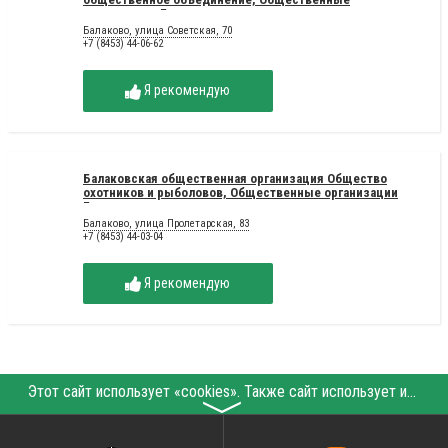
организации Балаково
Балаково, улица Советская, 70
+7 (8453) 44-06-62
Я рекомендую
Балаковская общественная организация Общество
охотников и рыболовов, Общественные организации
Балаково
Балаково, улица Пролетарская, 83
+7 (8453) 44-03-04
Я рекомендую
Этот сайт использует «cookies». Также сайт использует интернет-сервис для сбора технических данных касательно посетителей с целью получения маркетинговой и статистической информации. Условия обработки данных посетителей сайта см.
〉