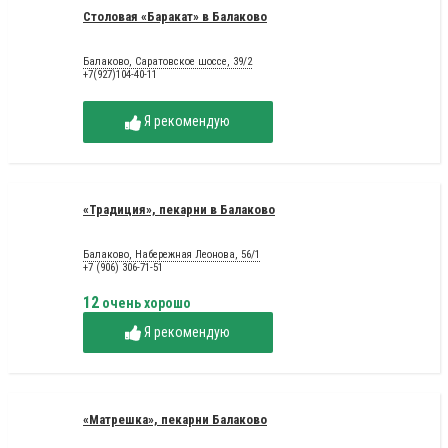
Столовая «Баракат» в Балаково
Балаково, Саратовское шоссе, 39/2
+7(927)104-40-11
Я рекомендую
«Традиция», пекарни в Балаково
Балаково, Набережная Леонова, 56/1
+7 (906) 306-71-51
12
очень хорошо
Я рекомендую
«Матрешка», пекарни Балаково