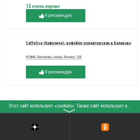
12
очень хорошо
Я рекомендую
Caffelice (Кафеличе), кофейня-кондитерская в Балаково
413840, Балаково, улица Ленина, 120
Я рекомендую
Этот сайт использует «cookies». Также сайт использует интернет-сервис для сбора технических данных касательно посетителей с целью получения маркетинговой и статистической информации. Условия обработки данных посетителей сайта см.
〉