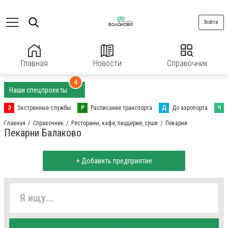
Войти
Главная
Новости
Справочник
4
Наши спецпроекты
Э
Экстренные службы
Р
Расписание транспорта
Д
До аэропорта
Ч
Главная
Справочник
Рестораны, кафе, пиццерии, суши
Пекарни
Пекарни Балаково
+ Добавить предприятие