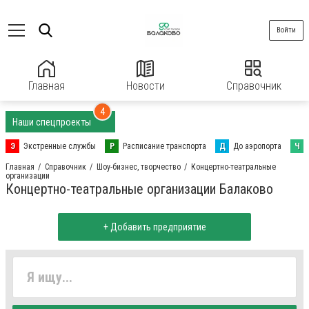
Войти
Главная
Новости
Справочник
4
Наши спецпроекты
Э
Экстренные службы
Р
Расписание транспорта
Д
До аэропорта
Ч
Главная
Справочник
Шоу-бизнес, творчество
Концертно-театральные
организации
Концертно-театральные организации Балаково
+ Добавить предприятие