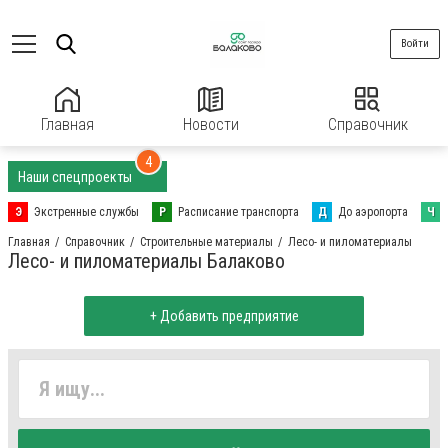
Войти
Главная
Новости
Справочник
4
Наши спецпроекты
Э
Экстренные службы
Р
Расписание транспорта
Д
До аэропорта
Ч
Главная
Справочник
Строительные материалы
Лесо- и пиломатериалы
Лесо- и пиломатериалы Балаково
+ Добавить предприятие