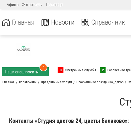
Афиша
Фотоотчеты
Транспорт
Главная
Новости
Справочник
4
Э
Экстренные службы
Р
Расписание тра
Наши спецпроекты
Главная
Справочник
Праздничные услуги
Оформление праздника, декор
Ст
Ст
Контакты «Студия цветов 24, цветы Балаково»: