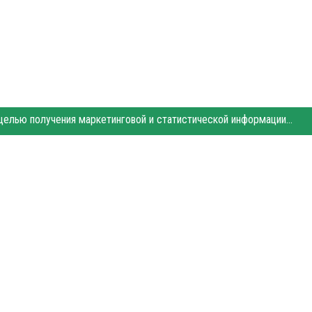
Этот сайт использует «cookies». Также сайт использует интернет-сервис для сбора технических данных касательно посетителей с целью получения маркетинговой и статистической информации. Условия обработки данных посетителей сайта см.
- Сайт города Балаково. Для интернет-изданий обязательно размещение прямой,
уется по закону.
рекламы