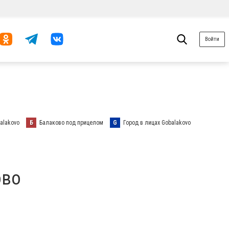
Войти
alakovo
Б
Балаково под прицелом
G
Город в лицах Gobalakovo
ово