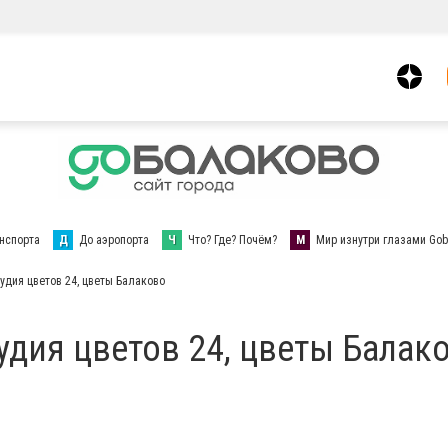
нспорта
Д
До аэропорта
Ч
Что? Где? Почём?
М
Мир изнутри глазами Gob
удия цветов 24, цветы Балаково
удия цветов 24, цветы Балак