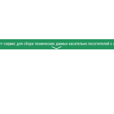
〉
alakovo.ru при условии размещения в тексте обязательной ссылки на gobalakovo.ru 
 абзаца в тексте или в качестве источника. Нарушение исключительных прав преслед
 "Политические новости", "Пресс-релиз", "PR", "Официально" публикуются на правах 