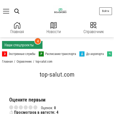
Войти
Главная
Новости
Справочник
4
Наши спецпроекты
Э
Экстренные службы
Р
Расписание транспорта
Д
До аэропорта
Ч
Главная
Справочник
top-salut.com
top-salut.com
Оцените первым
Оценок:
0
Просмотров в августе: 4