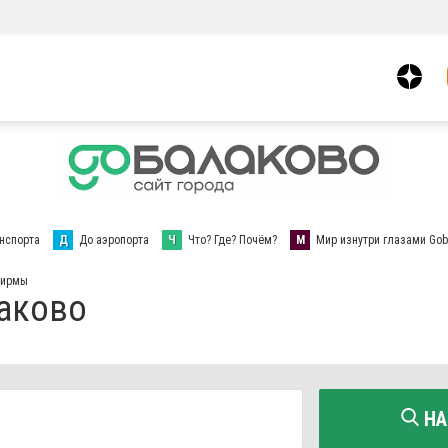
нспорта
Д
До аэропорта
Ч
Что? Где? Почём?
М
Мир изнутри глазами Gob
фирмы
лаково
НА