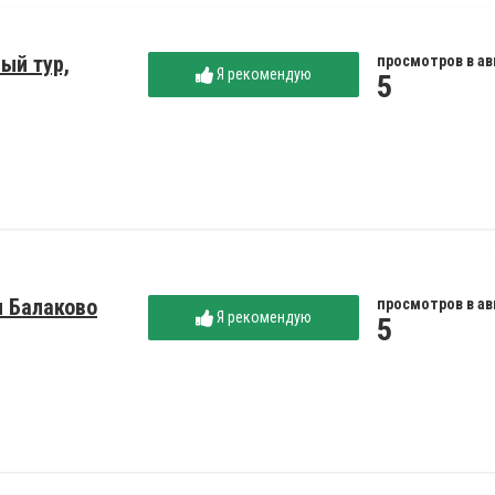
ый тур,
просмотров в ав
Я рекомендую
5
ы Балаково
просмотров в ав
Я рекомендую
5