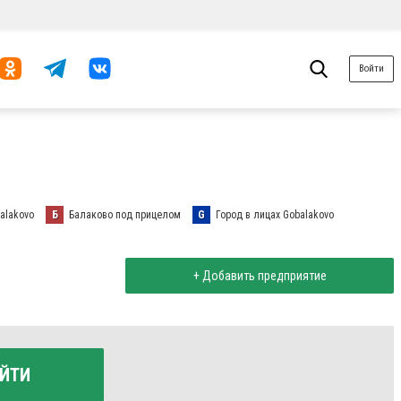
Войти
alakovo
Б
Балаково под прицелом
G
Город в лицах Gobalakovo
+ Добавить предприятие
ЙТИ