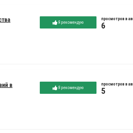
ства
просмотров в ав
Я рекомендую
6
вий в
просмотров в ав
Я рекомендую
5