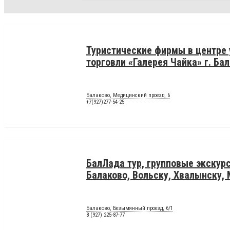
Туристические фирмы в центре 
торговли «Галерея Чайка» г. Ба
Балаково, Медицинский проезд, 6
+7(927)277-54-25
БалЛада тур, групповые экскур
Балаково, Вольску, Хвалынску,
Балаково, Безымянный проезд, 6/1
8 (927) 225-87-77