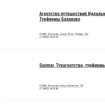
Агентство путешествий Идеальн
Турфирмы Балаково
413840, Балаково, улица 30 лет Победы, 35а
+7 (8453) 39-05-25
Sunmar, Турагентства, турфирм
413840, Балаково, улица Волжская, 100
+7 (8453) 68-05-80