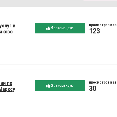
услуг и
просмотров в ав
Я рекомендую
123
лаково
сии по
просмотров в ав
Я рекомендую
30
 Марксу