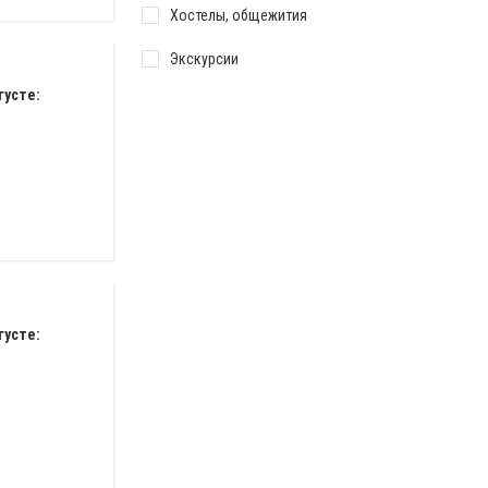
Хостелы, общежития
Экскурсии
густе:
густе: