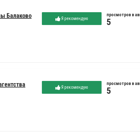
мы Балаково
просмотров в ав
Я рекомендую
5
агентства
просмотров в ав
Я рекомендую
5