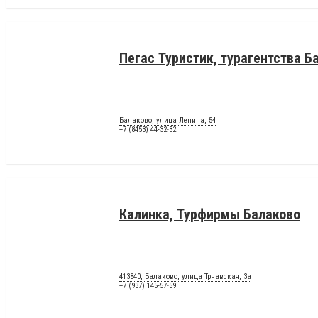
Пегас Туристик, турагентства Б
Балаково, улица Ленина, 54
+7 (8453) 44-32-32
Калинка, Турфирмы Балаково
413840, Балаково, улица Трнавская, 3а
+7 (937) 145-57-59