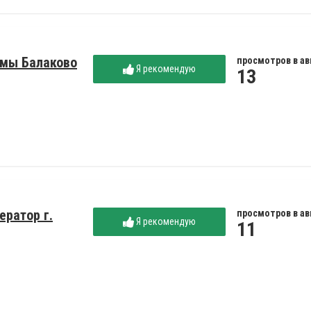
рмы Балаково
просмотров в ав
Я рекомендую
13
ератор г.
просмотров в ав
Я рекомендую
11