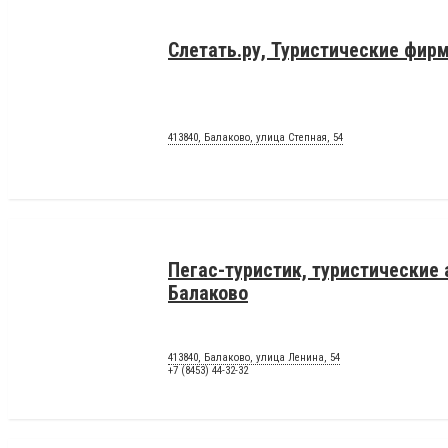
Слетать.ру, Туристические фир
413840, Балаково, улица Степная, 54
Пегас-туристик, туристические 
Балаково
413840, Балаково, улица Ленина, 54
+7 (8453) 44-32-32