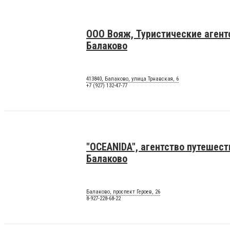
ООО Вояж, Туристические агент
Балаково
413840, Балаково, улица Трнавская, 6
+7 (927) 132-47-77
"OCEANIDA", агентство путешест
Балаково
Балаково, проспект Героев, 26
8-927-228-68-22