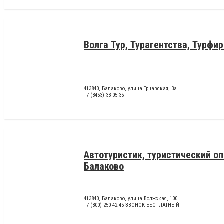
Волга Тур, Турагентства, Турфи
413840, Балаково, улица Трнавская, 3а
+7 (8453) 33-05-35
Автотуристик, туристический оп
Балаково
413840, Балаково, улица Волжская, 100
+7 (800) 250-42-45 ЗВОНОК БЕСПЛАТНЫЙ