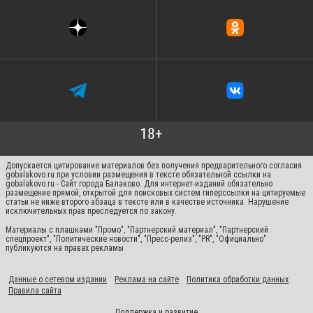
Чистка подушек и реставрация перин позволяют вернуть изделиям
свежесть, продлить срок их службы и обеспечить комфортный отдых. В
нашем справочнике вы найдете компании, которые профессионально
занимаются восстановлением спальных принадлежностей.
Пуховые и перьевые подушки требуют регулярного ухода. Компании,
представленные в каталоге, предлагают:
механическое и ультрафиолетовое очищение наполнителя;
дезинфекцию и удаление пылевых клещей;
замену старой наволочки на новый чехол;
восстановление объема.
Такая процедура помогает сохранить гигиену постели, улучшить сон и
Допускается цитирование материалов без получения предварительного согласия
продлить срок службы изделия.
gobalakovo.ru при условии размещения в тексте обязательной ссылки на
gobalakovo.ru - Сайт города Балаково. Для интернет-изданий обязательно
Реставрация включает не только чистку, но и обновление
размещение прямой, открытой для поисковых систем гиперссылки на цитируемые
статьи не ниже второго абзаца в тексте или в качестве источника. Нарушение
наполнителя. Специалисты аккуратно перебирают перо и пух, удаляют
исключительных прав преследуется по закону.
поврежденные частицы и при необходимости добавляют новый
Материалы с плашками "Промо", "Партнерский материал", "Партнерский
наполнитель. После реставрации подушки становятся снова упругими и
спецпроект", "Политические новости", "Пресс-релиз", "PR", "Официально"
удобными, а сон – более комфортным.
публикуются на правах рекламы
Перины со временем тоже теряют форму и свежесть. Чистка позволяет
избавиться от пыли, грязи и неприятных запахов. Специалисты
Данные о сетевом издании
Реклама на сайте
Политика обработки данных
используют современное оборудование, которое бережно очищает
Правила сайта
наполнитель и делает его снова воздушным.
Поддержка
и
развитие