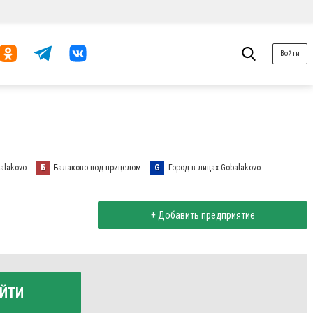
Войти
alakovo
Б
Балаково под прицелом
G
Город в лицах Gobalakovo
+ Добавить предприятие
ЙТИ