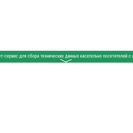
〉
alakovo.ru при условии размещения в тексте обязательной ссылки на gobalakovo.ru 
 абзаца в тексте или в качестве источника. Нарушение исключительных прав преслед
 "Политические новости", "Пресс-релиз", "PR", "Официально" публикуются на правах 