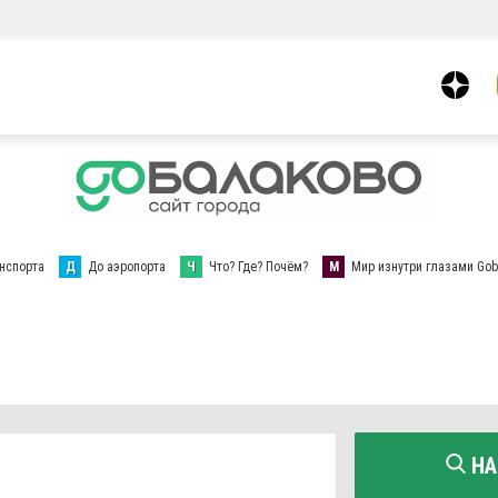
нспорта
Д
До аэропорта
Ч
Что? Где? Почём?
М
Мир изнутри глазами Gob
НА