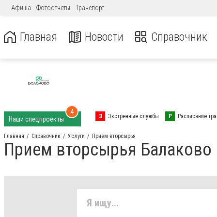
Афиша
Фотоотчеты
Транспорт
Главная
Новости
Справочник
4
Э
Экстренные службы
Р
Расписание тра
Наши спецпроекты
Главная
Справочник
Услуги
Прием вторсырья
Прием вторсырья Балаково