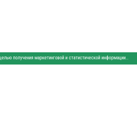
Этот сайт использует «cookies». Также сайт использует интернет-сервис для сбора технических данных касательно посетителей с целью получения маркетинговой и статистической информации. Условия обработки данных посетителей сайта см.
- Сайт города Балаково. Для интернет-изданий обязательно размещение прямой,
уется по закону.
рекламы