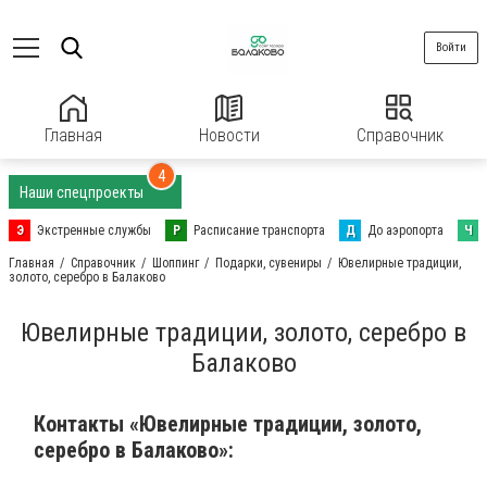
Войти
Главная
Новости
Справочник
4
Наши спецпроекты
Э
Экстренные службы
Р
Расписание транспорта
Д
До аэропорта
Ч
Главная
Справочник
Шоппинг
Подарки, сувениры
Ювелирные традиции,
золото, серебро в Балаково
Ювелирные традиции, золото, серебро в
Балаково
Контакты «Ювелирные традиции, золото,
серебро в Балаково»: