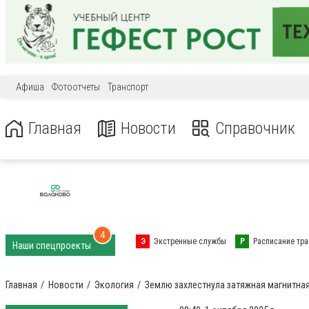
Афиша
Фотоотчеты
Транспорт
Главная
Новости
Справочник
4
Э
Экстренные службы
Р
Расписание тра
Наши спецпроекты
Главная
Новости
Экология
Землю захлестнула затяжная магнитная