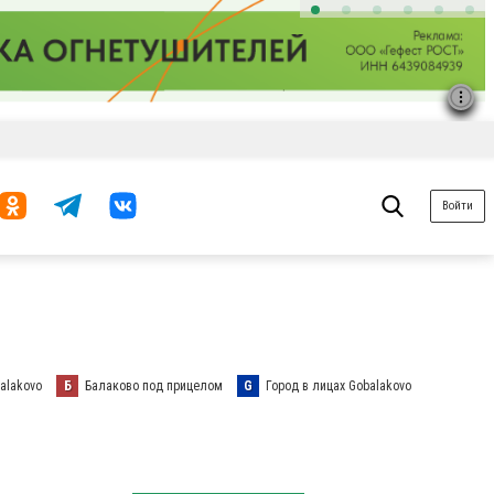
Войти
alakovo
Б
Балаково под прицелом
G
Город в лицах Gobalakovo