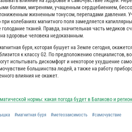
казывать влияние на здоровье и самочувствие людей. Нер
ыми болями, мигренями, учащенным сердцебиением, бессо
 пониженным жизненным тонусом, перепадами давления. 
о при колебаниях магнитного поля замедляется капиллярн
 голодание тканей. Правда, значительная часть медиков с
 на здоровье человека недоказанным.
агнитная буря, которая бушует на Земле сегодня, окажет
близится к классу G2. По предположению специалистов, во
гут испытывать дискомфорт и некоторое ухудшение само
мочувствие большинства людей, а также на работу приборо
енного влияния не окажет.
матической нормы: какая погода будет в Балаково и регио
пышка
#магнитная буря
#метеозаисимость
#самочувствие