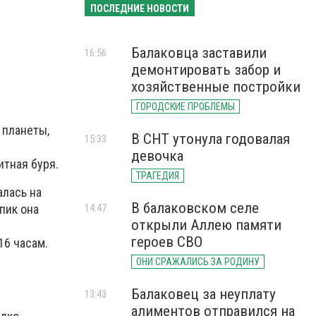
ПОСЛЕДНИЕ НОВОСТИ
Балаковца заставили
16:56
демонтировать забор и
хозяйственные постройки
ГОРОДСКИЕ ПРОБЛЕМЫ
 планеты,
В СНТ утонула годовалая
15:33
девочка
итная буря.
ТРАГЕДИЯ
алась на
В балаковском селе
 пик она
14:47
открыли Аллею памяти
героев СВО
16 часам.
ОНИ СРАЖАЛИСЬ ЗА РОДИНУ
Балаковец за неуплату
13:43
алиментов отправился на