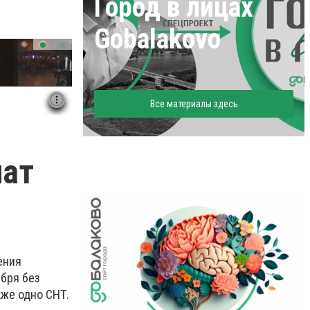
Город в лицах
Gobalakovo
Все материалы здесь
чат
ения
ября без
кже одно СНТ.