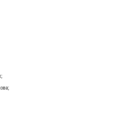
;
ова;