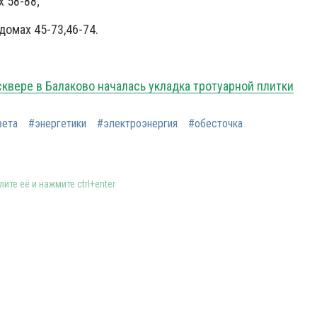
х 58-88;
домах 45-73,46-74.
сквере в Балаково началась укладка тротуарной плитки
вета
#энергетики
#электроэнергия
#обесточка
ите её и нажмите ctrl+enter