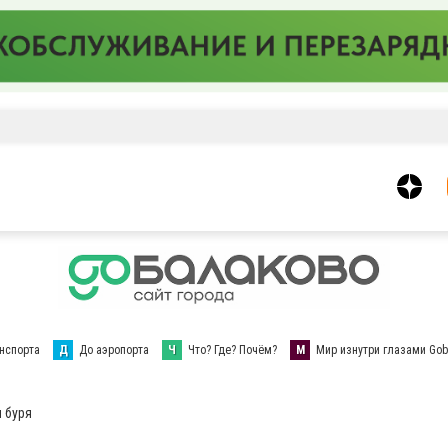
нспорта
Д
До аэропорта
Ч
Что? Где? Почём?
М
Мир изнутри глазами Gob
 буря