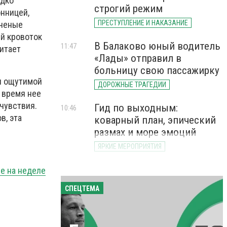
едко
строгий режим
нницей,
ПРЕСТУПЛЕНИЕ И НАКАЗАНИЕ
Ученые
ый кровоток
В Балаково юный водитель
11:47
читает
«Лады» отправил в
больницу свою пассажирку
ся ощутимой
ДОРОЖНЫЕ ТРАГЕДИИ
 время нее
чувствия.
Гид по выходным:
10:46
в, эта
коварный план, эпический
размах и море эмоций
ЯРКИЕ МЕРОПРИЯТИЯ
не на неделе
СПЕЦТЕМА