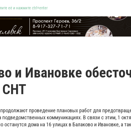
ите её и нажмите ctrl+enter
во и Ивановке обесто
и СНТ
и продолжают проведение плановых работ для предотвращ
 подведомственных коммуникациях. В связи с этим, 1 окт
 останутся дома на 16 улицах в Балаково и Ивановке, а та