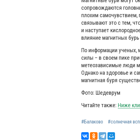
Магнитные бури могут о
сопровождаются головн
плохим самочувствием,
связывают это с тем, чт
и наступает кислородное
влияние магнитных бурь
По информации ученых, м
силы – в своем пике при
метеозависимые люди мо
Однако на здоровье и са
магнитная буря существ
Фото: Шедеврум
Читайте также:
Ниже кли
#Балаково
#солнечная вс