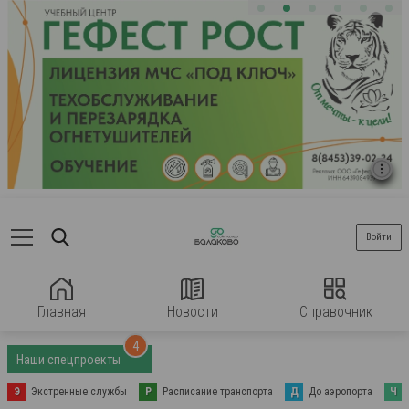
Войти
Главная
Новости
Справочник
4
Наши спецпроекты
Э
Экстренные службы
Р
Расписание транспорта
Д
До аэропорта
Ч