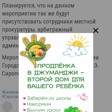
Планируется, что на данном
мероприятии так же будут
присутствовать сотрудники местной
прокуратуры, арбитражный
управляющий, сотрудники
администрации БМР и иные лица.
Мероприятие начнется в 11: в здании
Городского центра искусств им. М. Э.
Сиропова.
#Балаково
#беседа
#встреча
#прокуратура
#Саратовская область