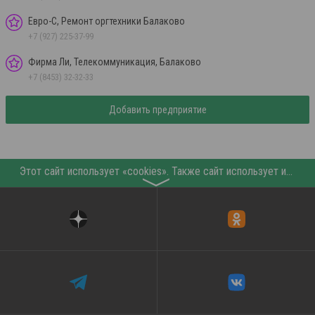
Евро-С, Ремонт оргтехники Балаково
+7 (927) 225-37-99
Фирма Ли, Телекоммуникация, Балаково
+7 (8453) 32-32-33
Добавить предприятие
Этот сайт использует «cookies». Также сайт использует интернет-сервис для сбора технических данных касательно посетителей с целью получения маркетинговой и статистической информации. Условия обработки данных посетителей сайта см.
〉