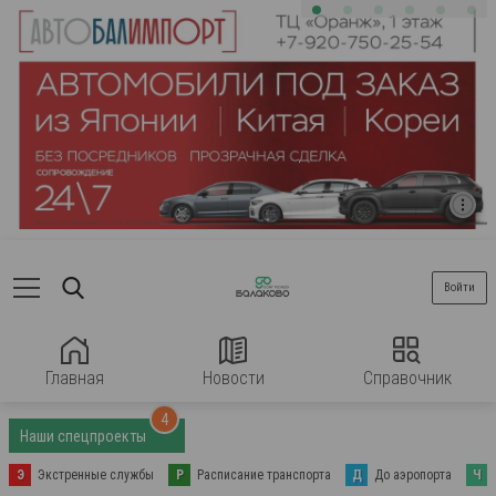
Войти
Главная
Новости
Справочник
4
Наши спецпроекты
Э
Экстренные службы
Р
Расписание транспорта
Д
До аэропорта
Ч