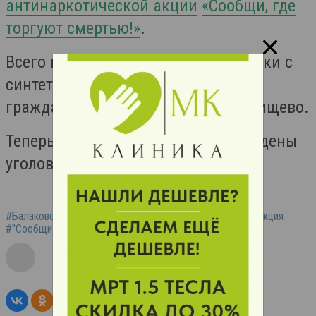
антинаркотической акции
«Сообщи, где
торгуют смертью!»
.
Всего в Саратовской области за сутки с
синтетическим ядом попались 4
гражданина, 3 в Балаково, и 1 в Ртищево.
Теперь на преступников будут заведены
уголовные дела.
#Балаково
#синтетические наркотики
#полиция
#акция
#"Сообщи
#где торгуют смертью!"