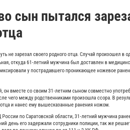
во сын пытался зарез
отца
уть не зарезал своего родного отца. Случай произошел в о
льная, откуда 61-летний мужчина был доставлен в медицин
фиксировали у пострадавшего проникающее ножевое ранен
й, он вместе со своим 31-летним сыном совместно употре
осле чего между родственниками произошла ссора. В резул
а отца и нанес ему вышесказанные ранения ножом.
 России по Саратовской области, 31-летний мужчина ране
ний день его задержали сотрудники полиции, так же решае