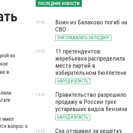
ПОСЛЕДНИЕ НОВОСТИ
ать
Воин из Балаково погиб на
16:46
СВО
ОНИ СРАЖАЛИСЬ ЗА РОДИНУ
11 претендентов:
15:55
дной из
жеребьевка распределила
ское
места партий в
ие в
избирательном бюллетене
НАРОД И ВЛАСТЬ
бляли
Правительство разрешило
14:45
ьтате
продажу в России трех
устаревших видов бензина
НАРОД И ВЛАСТЬ
е имел
тся вопрос о
Суд отправил за решётку
13:32