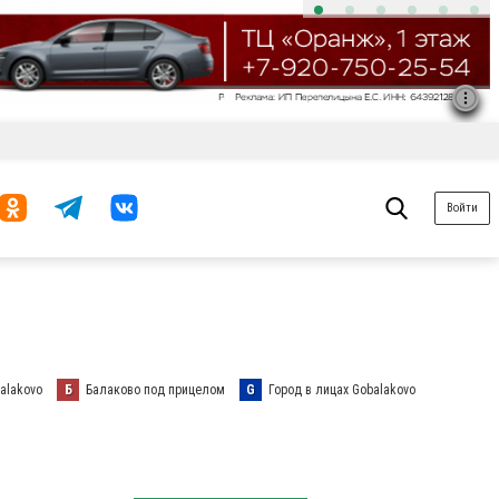
Войти
alakovo
Б
Балаково под прицелом
G
Город в лицах Gobalakovo