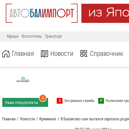
Афиша
Фотоотчеты
Транспорт
Главная
Новости
Справочник
4
Э
Экстренные службы
Р
Расписание тра
Наши спецпроекты
Главная
Новости
Криминал
В Балаково сын пытался зарезать род