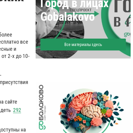
Город в лицах
Gobalakovo
более
есплатно все
Все материалы здесь
есные и
от 2-х до 10-
-
 присутствия
на сайте
видеть
292
доступны на