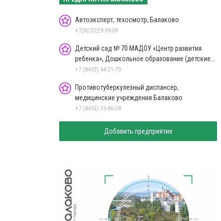
Автоэксперт, техосмотр, Балаково
+7(927)229-59-09
Детский сад № 70 МАДОУ «Центр развития
ребенка», Дошкольное образование (детские
сады) Балаково
+7 (8453) 44-21-70
Противотуберкулезный диспансер,
медицинские учреждения Балаково
+7 (8453) 35-86-28
Добавить предприятие