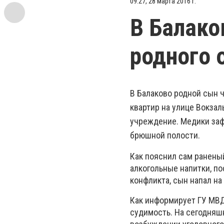
09:27, 28 марта 2016 г.
В Балако
родного 
В Балаково родной сын ч
квартир на улице Вокза
учреждение. Медики за
брюшной полости.
Как пояснил сам ранены
алкогольные напитки, п
конфликта, сын напал н
Как информирует ГУ МВД
судимость. На сегодняш