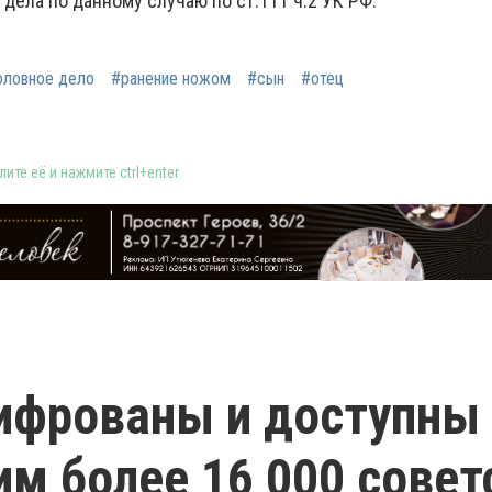
дела по данному случаю по ст.111 ч.2 УК РФ.
оловное дело
#ранение ножом
#сын
#отец
ите её и нажмите ctrl+enter
ифрованы и доступны
 более 16 000 совет