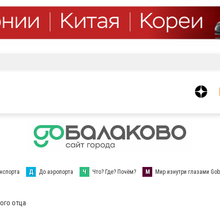
нспорта
Д
До аэропорта
Ч
Что? Где? Почём?
М
Мир изнутри глазами Gob
ного отца