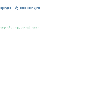
#кредит
#уголовное дело
ите её и нажмите ctrl+enter