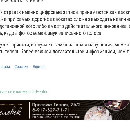
 выявлять активнее.
их странах именно цифровые записи принимаются как веск
аже при самых дорогих адвокатах сложно выходить невинн
дстановкой кого либо вместо действительного виновника, 
, кадры фотосъемки, звук записанного голоса.
будет принята, в случае съемки на правонарушения, момен
ть теперь более важной доказательной информацией, чем 
ления
#видео
#фото
ите её и нажмите ctrl+enter