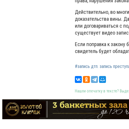
права, нарушения закона
Действительно, во мног
доказательства вины. Д
или договариваться с по
существует видео запись
Если поправка к закону 
свидетель будет облада
#запись дтп. запись преступ
Нашли опечатку в тексте? Выдел