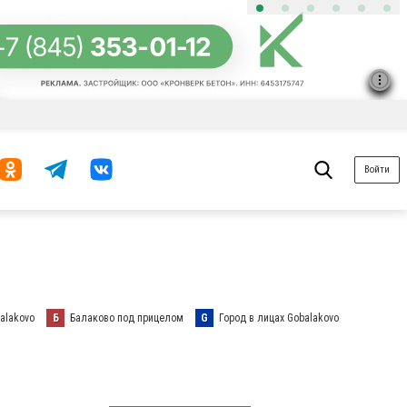
Войти
alakovo
Б
Балаково под прицелом
G
Город в лицах Gobalakovo