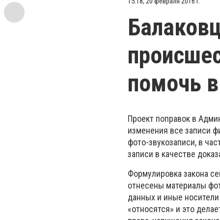
15:18, 20 февраля 2016 г.
Балаковц
происшес
помочь в
Проект поправок в Адми
изменения все записи ф
фото-звукозаписи, в час
записи в качестве доказ
Формулировка закона се
отнесены материалы фот
данных и иные носители
«относятся» и это дела