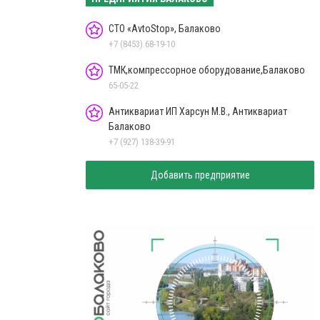
СТО «AvtoStop», Балаково
+7 (8453) 68-19-10
ТМК,компрессорное оборудование,Балаково
65-05-22
Антиквариат ИП Харсун М.В., Антиквариат
Балаково
+7 (927) 138-39-91
Добавить предприятие