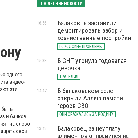
ПОСЛЕДНИЕ НОВОСТИ
Балаковца заставили
16:56
т
демонтировать забор и
хозяйственные постройки
кону
ГОРОДСКИЕ ПРОБЛЕМЫ
В СНТ утонула годовалая
15:33
девочка
ью одного
ТРАГЕДИЯ
йств видео-
ают эти
В балаковском селе
14:47
открыли Аллею памяти
героев СВО
 быть
ОНИ СРАЖАЛИСЬ ЗА РОДИНУ
аз и банков
нят на слово
Балаковец за неуплату
13:43
щищать свои
алиментов отправился на