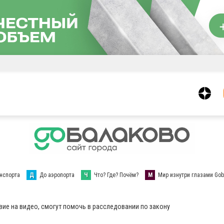
нспорта
Д
До аэропорта
Ч
Что? Где? Почём?
М
Мир изнутри глазами Gob
ие на видео, смогут помочь в расследовании по закону