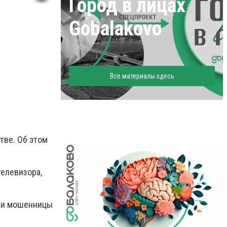
Город в лицах
Gobalakovo
Все материалы здесь
тве. Об этом
телевизора,
нии мошенницы