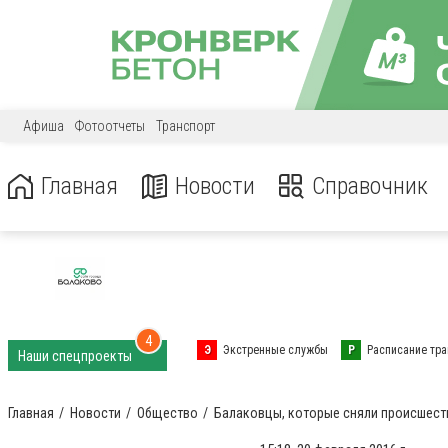
Афиша
Фотоотчеты
Транспорт
Главная
Новости
Справочник
4
Э
Экстренные службы
Р
Расписание тра
Наши спецпроекты
Главная
Новости
Общество
Балаковцы, которые сняли происшеств