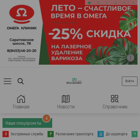
Войти
Главная
Новости
Справочник
4
Наши спецпроекты
Э
Экстренные службы
Р
Расписание транспорта
Д
До аэропорта
Ч