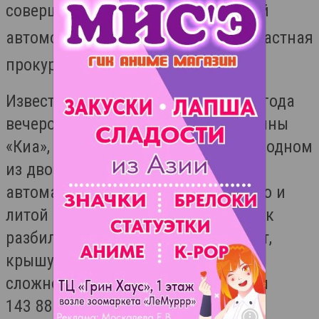
совершил разбой и повредил чужой
автомобиль. Об этом сообщает областная
прокуратура.
Известно, что 10 ноября прошлого года
вечером 18-летний парень из машины
«Киа», который был припарковал в одном
из дворов на Советской, похитил
автомагнитолу, аккумулятор, колесо и
литой диск. После этого, преступник
разбил зеркала заднего вида, капот,
крышу и другие части. В общей
сложности, ущерб хозяину составил
143 887 рублей.