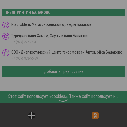
ПРЕДПРИЯТИЯ БАЛАКОВО
No problem, Магазин женской одежды Балаков
Турецкая баня Хамам, Сауны и бани Балаково
+7 (927) 225-28-47
ООО «Диагностический центр техосмотра», Автомойка Балаково
+7 (937) 973-56-69
Добавить предприятие
Этот сайт использует «cookies». Также сайт использует интернет-сервис для сбора технических данных касательно посетителей с целью получения маркетинговой и статистической информации. Условия обработки данных посетителей сайта см.
〉