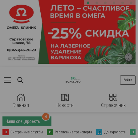
Войти
Главная
Новости
Справочник
4
Наши спецпроекты
Э
Экстренные службы
Р
Расписание транспорта
Д
До аэропорта
Ч