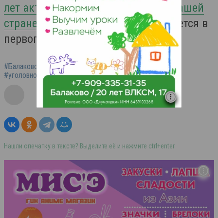
лет активно распространяются в нашей
стране.
Привыкание к ним начинается в
первого употребления.
#Балаково
#наркотики
#задержан балаковец
#уголовное дело
Нашли опечатку в тексте? Выделите её и нажмите ctrl+enter