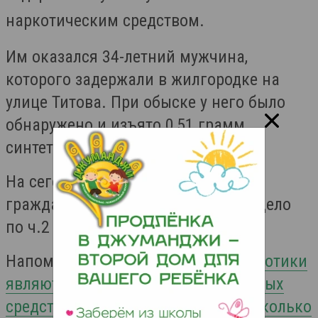
наркотическим средством.
Им оказался 34-летний мужчина,
которого задержали в жилгородке на
улице Титова. При обыске у него было
обнаружено и изъято 0,51 грамм
синтетического наркотика.
На сегодняшний день на данного
гражданина возбудили уголовное дело
по ч.2 ст.228 УК РФ.
Напомним, что
синтетические наркотики
являются одними из самых страшных
средств, которые за последние несколько