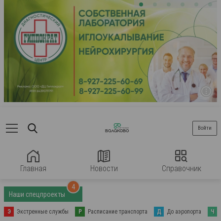
Войти
Главная
Новости
Справочник
4
Наши спецпроекты
Э
Экстренные службы
Р
Расписание транспорта
Д
До аэропорта
Ч