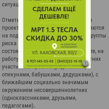
ситуации.
Отметим, что в рамках социального
проекта средства бизнеса направляются
на поддержку детей и подростков группы
риска в возрасте от 7 до 18 лет,
состоящих на внутришкольном учете, на
работу с семьями несовершеннолетних
участников проекта (родителями,
опекунами, бабушками, дедушками), с
ближайшим социально значимым
окружением несовершеннолетних
(одноклассниками, друзьями,
педагогами).