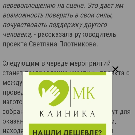
перевоплощению на сцене. Это дает им
возможность поверить в свои силы,
почувствовать поддержку другого
человека,
- рассказала руководитель
проекта Светлана Плотникова.
Следующим в череде мероприятий
станет поздравление участниц проекта с
международным женским днем,
проведение ярмарки поделок,
изготовленных детьми. Средства,
собранные в рамках ярмарки пойдут для
оказания адресной помощи семьям,
находящимся в трудной жизненной