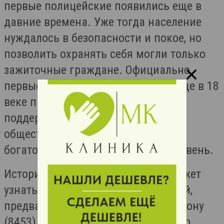
первые полицейские появились еще в
давние времена. Уже тогда население
нуждалось в безопасности и покое, но
позволить охранять себя могли только
зажиточные граждане. Официально
первые полицейские появилась еще в 18
веке при Петре I. Это были люди,
поддерживающие порядок в
общественных местах и защитники
богатого населения городов и деревень.
Историю балаковской полиции может
узнать каждый, пришедший в музей,
предварительно позвонив по телефону
(8453) 49-52-49. Музей находится по