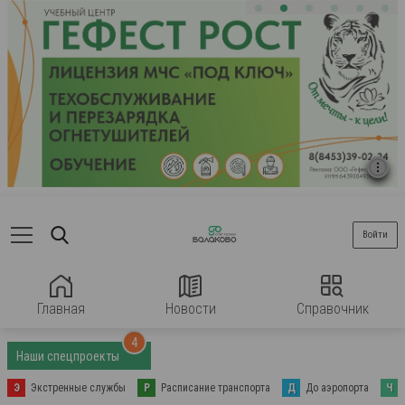
Войти
Главная
Новости
Справочник
4
Наши спецпроекты
Э
Экстренные службы
Р
Расписание транспорта
Д
До аэропорта
Ч