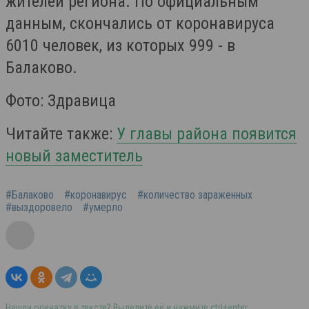
жителей региона. По официальным
данным, скончались от коронавируса
6010 человек, из которых 999 - в
Балаково.
Фото: Здравица
Читайте также:
У главы района появится
новый заместитель
#Балаково
#коронавирус
#количество зараженных
#выздоровело
#умерло
Нашли опечатку в тексте? Выделите её и нажмите ctrl+enter