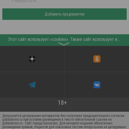
+7(845)332-03-63
Добавить предприятие
Этот сайт использует «cookies». Также сайт использует интернет-сервис для сбора технических данных касательно посетителей с целью получения маркетинговой и статистической информации. Условия обработки данных посетителей сайта см.
〉
Допускается цитирование материалов без получения предварительного согласия
gobalakovo.ru при условии размещения в тексте обязательной ссылки на
gobalakovo.ru - Сайт города Балаково. Для интернет-изданий обязательно
размещение прямой, открытой для поисковых систем гиперссылки на цитируемые