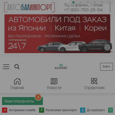
Войти
Главная
Новости
Справочник
4
Наши спецпроекты
Э
Экстренные службы
Р
Расписание транспорта
Д
До аэропорта
Ч