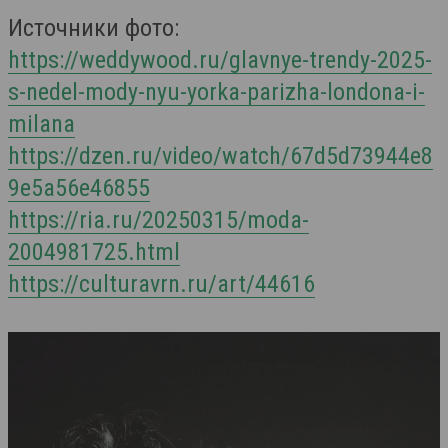
Источники фото:
https://weddywood.ru/glavnye-trendy-2025-
s-nedel-mody-nyu-yorka-parizha-londona-i-
milana
https://dzen.ru/video/watch/67d5d73944e8
9e5a56e46855
https://ria.ru/20250315/moda-
2004981725.html
https://culturavrn.ru/art/44616