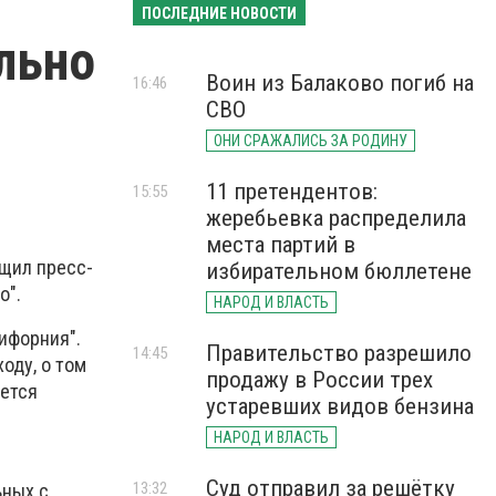
ПОСЛЕДНИЕ НОВОСТИ
льно
Воин из Балаково погиб на
16:46
СВО
ОНИ СРАЖАЛИСЬ ЗА РОДИНУ
11 претендентов:
15:55
жеребьевка распределила
места партий в
бщил пресс-
избирательном бюллетене
о".
НАРОД И ВЛАСТЬ
ифорния".
Правительство разрешило
14:45
оду, о том
продажу в России трех
яется
устаревших видов бензина
НАРОД И ВЛАСТЬ
Суд отправил за решётку
13:32
ьных с