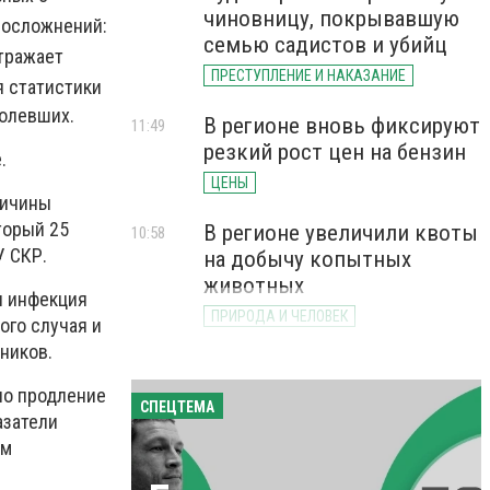
чиновницу, покрывавшую
 осложнений:
семью садистов и убийц
отражает
ПРЕСТУПЛЕНИЕ И НАКАЗАНИЕ
 статистики
болевших.
В регионе вновь фиксируют
11:49
резкий рост цен на бензин
.
ЦЕНЫ
ричины
торый 25
В регионе увеличили квоты
10:58
У СКР.
на добычу копытных
животных
я инфекция
ПРИРОДА И ЧЕЛОВЕК
ого случая и
ников.
но продление
СПЕЦТЕМА
азатели
ым