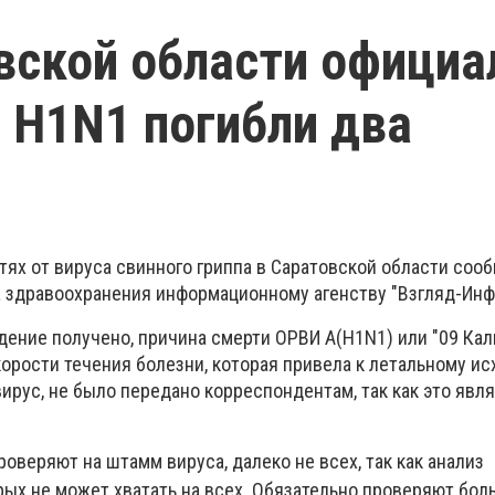
вской области официа
а H1N1 погибли два
тях от вируса свинного гриппа в Саратовской области соо
 здравоохранения информационному агенству "Взгляд-Инф
ение получено, причина смерти ОРВИ A(H1N1) или "09 Кал
рости течения болезни, которая привела к летальному исх
ирус, не было передано корреспондентам, так как это явл
роверяют на штамм вируса, далеко не всех, так как анализ
рых не может хватать на всех. Обязательно проверяют бол