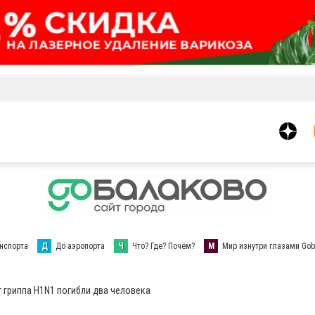
нспорта
Д
До аэропорта
Ч
Что? Где? Почём?
М
Мир изнутри глазами Gob
 гриппа H1N1 погибли два человека