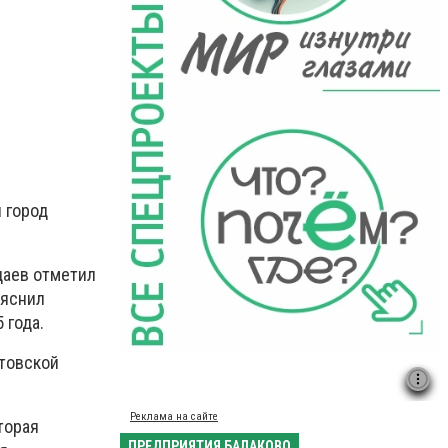
 город
даев отметил
ояснил
 года.
атовской
Реклама на сайте
торая
ПРЕДПРИЯТИЯ БАЛАКОВО