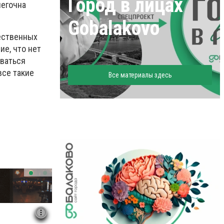
Город в лицах
легочна
Gobalakovo
ественных
ие, что нет
аваться
все такие
Все материалы здесь