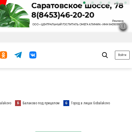
Войти
alakovo
Б
Балаково под прицелом
G
Город в лицах Gobalakovo