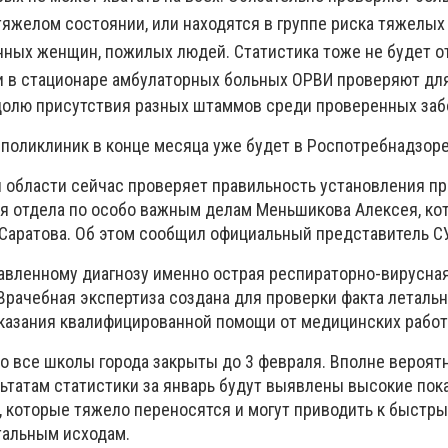
тяжелом состоянии, или находятся в группе риска тяжелых
енных женщин, пожилых людей. Статистика тоже не будет 
и в
стационаре амбулаторных больных ОРВИ проверяют для
долю присутствия разных штаммов среди проверенных за
 поликлиник в конце месяца уже будет в Роспотребнадзоре
й области сейчас проверяет правильность установления п
ля отдела по особо важным делам Меньшикова Алексея, ко
 Саратова. Об этом сообщил официальный представитель С
авленному диагнозу именно острая респираторно-вирусна
Врачебная экспертиза создана для проверки факта летальн
казания квалифицированной помощи от медицинских работ
во все школы города закрыты до 3 февраля. Вполне вероят
льтатам статистики за январь будут выявлены высокие пок
 которые тяжело переносятся и могут приводить к быстр
тальным исходам.