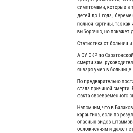
симптомами, которые в 
детей до 1 года, берем
полной картины, так как 
выборочно, но покажет 
Статистика от больниц и
А СУ СКР по Саратовско
смерти зам. руководите
января умер в больнице
По предварительно пост
стала причиной смерти. 
факта своевременного о
Напомним, что в Балако
карантина, если по резу
опасных видов штаммов,
осложнениям и даже ле