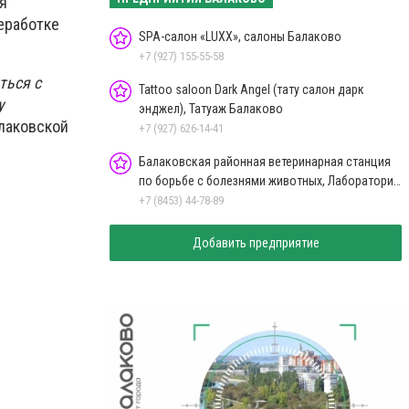
я
еработке
SPA-салон «LUXX», салоны Балаково
+7 (927) 155-55-58
ться с
Tattoo saloon Dark Angel (тату салон дарк
у
энджел), Татуаж Балаково
алаковской
+7 (927) 626-14-41
Балаковская районная ветеринарная станция
по борьбе с болезнями животных, Лаборатории
Балаково
+7 (8453) 44-78-89
Добавить предприятие