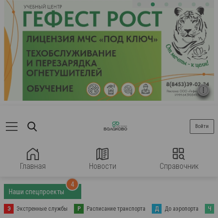
Войти
Главная
Новости
Справочник
4
Наши спецпроекты
Э
Экстренные службы
Р
Расписание транспорта
Д
До аэропорта
Ч