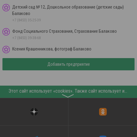
Детский сад № 12, Дошкольное образование (детские сады)
Балаково
+7 (8453) 35-25-39
Фонд Социального Страхования, Страхование Балаково
+7 (8453) 39-38-68
Ксения Крашенникова, фотограф Балаково
Добавить предприятие
Этот сайт использует «cookies». Также сайт использует интернет-сервис для сбора технических данных касательно посетителей с целью получения маркетинговой и статистической информации. Условия обработки данных посетителей сайта см.
〉