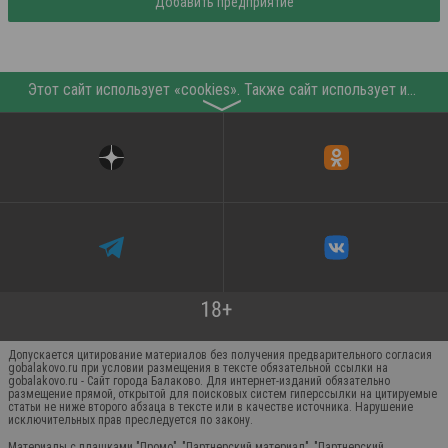
Добавить предприятие
Этот сайт использует «cookies». Также сайт использует интернет-сервис для сбора технических данных касательно посетителей с целью получения маркетинговой и статистической информации. Условия обработки данных посетителей сайта см.
〉
Допускается цитирование материалов без получения предварительного согласия
gobalakovo.ru при условии размещения в тексте обязательной ссылки на
gobalakovo.ru - Сайт города Балаково. Для интернет-изданий обязательно
размещение прямой, открытой для поисковых систем гиперссылки на цитируемые
статьи не ниже второго абзаца в тексте или в качестве источника. Нарушение
исключительных прав преследуется по закону.
Материалы с плашками "Промо", "Партнерский материал", "Партнерский