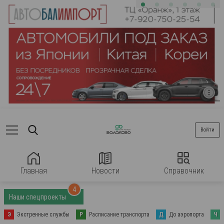
Войти
Главная
Новости
Справочник
4
Наши спецпроекты
Э
Экстренные службы
Р
Расписание транспорта
Д
До аэропорта
Ч