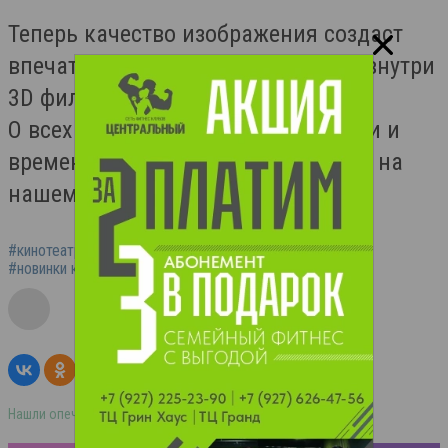
Теперь качество изображения создаст
впечатление полного присутствия внутри
3D фильма.
О всех новинках кино, их стоимости и
времени показа вы сможете узнать на
нашем сайте в разделе
афиша
.
#кинотеатр мир балаково
#афиша балаково
#новинки кино балаково
Нашли опечатку в тексте? Выделите её и нажмите ctrl+enter