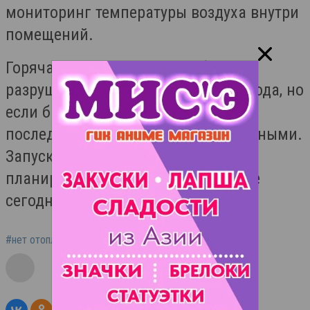
мониторинг температуры воздуха внутри
помещений.
Горячая вода при порывах более
разрушительна в холодное время года, но
если быстро устранять разлив
последствия окажутся незначительными.
Запуск водо- и теплоснабжения
планируется осуществить в течение
сегодняшнего дня.
#нет отопления Балаково
#порыв на теплотрассе