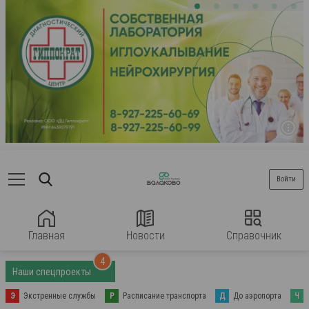
Войти
Главная
Новости
Справочник
4
Наши спецпроекты
Э
Экстренные службы
Р
Расписание транспорта
Д
До аэропорта
Ч