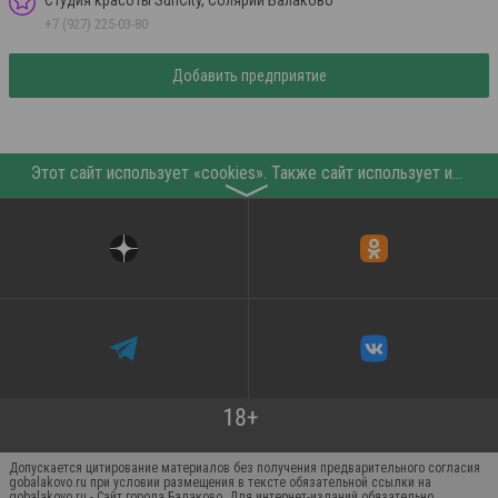
+7 (927) 225-03-80
Добавить предприятие
Этот сайт использует «cookies». Также сайт использует интернет-сервис для сбора технических данных касательно посетителей с целью получения маркетинговой и статистической информации. Условия обработки данных посетителей сайта см.
〉
Допускается цитирование материалов без получения предварительного согласия
gobalakovo.ru при условии размещения в тексте обязательной ссылки на
gobalakovo.ru - Сайт города Балаково. Для интернет-изданий обязательно