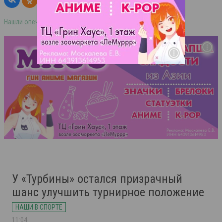
Нашли опечатку в тексте? Выделите её и нажмите ctrl+enter
У «Турбины» остался призрачный
шанс улучшить турнирное положение
НАШИ В СПОРТЕ
11:04