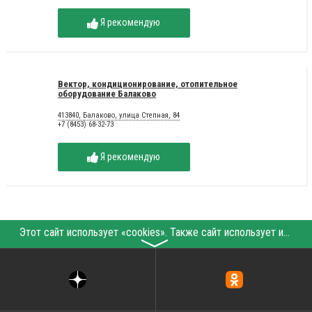
Я рекомендую
Вектор, кондиционирование, отопительное
оборудование Балаково
413840, Балаково, улица Степная, 84
+7 (8453) 68-32-73
Я рекомендую
Этот сайт использует «cookies». Также сайт использует интернет-сервис для сбора технических данных касательно посетителей с целью получения маркетинговой и статистической информации. Условия обработки данных посетителей сайта см.
〉