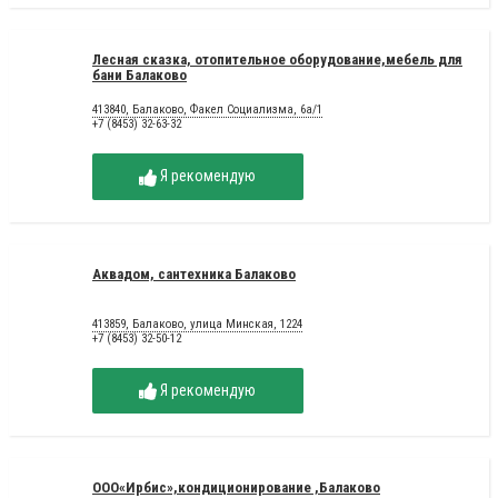
Лесная сказка, отопительное оборудование,мебель для
бани Балаково
413840, Балаково, Факел Социализма, 6а/1
+7 (8453) 32-63-32
Я рекомендую
Аквадом, сантехника Балаково
413859, Балаково, улица Минская, 1224
+7 (8453) 32-50-12
Я рекомендую
ООО«Ирбис»,кондиционирование ,Балаково