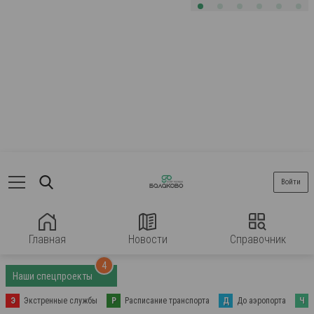
Войти
Главная
Новости
Справочник
4
Наши спецпроекты
Э
Экстренные службы
Р
Расписание транспорта
Д
До аэропорта
Ч