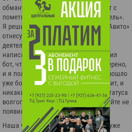
обманули нашу читательницу, стоит с
пометкой «проверенный работодатель».
Я решил лично проверить, как на «Авито»
отнесутся к нечистоплотной
деятельности таких организаций, и
написал жалобу на сайт. Мне ответил
бот, что мое сообщение будет проверено,
и я получу на него ответ. Однако прошло
уже больше недели, а «Авито» молчит, и
никаких изменений в отношении статуса
волгоградского клинера на этом сайте не
появилось.
Наша читательница сообщила, что уже