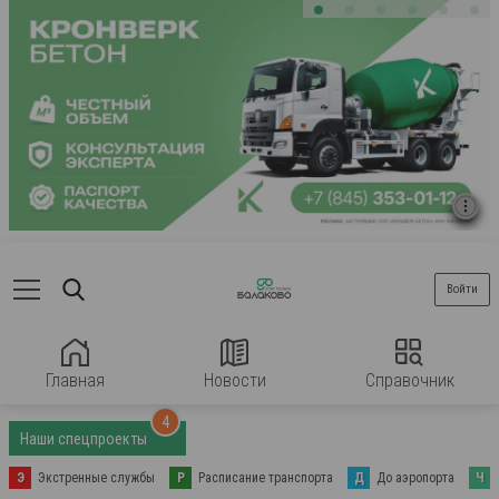
Войти
Главная
Новости
Справочник
4
Наши спецпроекты
Э
Экстренные службы
Р
Расписание транспорта
Д
До аэропорта
Ч