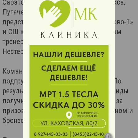
Саратова, Балаково, Энгельса, Маркса,
Пугачева и Казани. Город Балаково
представляли команды СШ «Балаково-1»
и СШ «Балаково-2» под руководством
тренера-преподавателя Эдуарда
Нестерова.
Команды были разделены на 2
подгруппы по 6 команд в каждой. По
результатам игр в подгруппах команды
получили возможность побороться за
призовые места в золотом, серебряном и
бронзовом финалах.